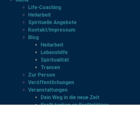
Life-Coaching
Heilarbeit
Spirituelle Angebote
Kontakt/Impressum
Blog
Heilarbeit
Lebenshilfe
Spiritualität
Trancen
Zur Person
Veröffentlichungen
Veranstaltungen
Dein Weg in die neue Zeit
Kraft tanken an Kraftplätzen
Spiritueller Online-Gesprächskreis
Meditativer Gottesdienst, das Ritual der
Wandlung
Anmeldung