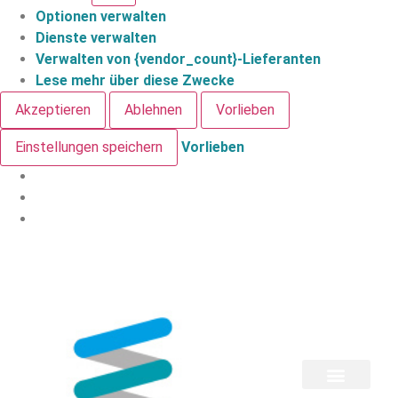
Optionen verwalten
Dienste verwalten
Verwalten von {vendor_count}-Lieferanten
Lese mehr über diese Zwecke
Akzeptieren
Ablehnen
Vorlieben
Einstellungen speichern
Vorlieben
Life-Coaching
Spirituelle Angebote
Zur Person
Newsletter-Anmeldung
Ausbildung „Energetische Hilfe zur Selbsthilfe“